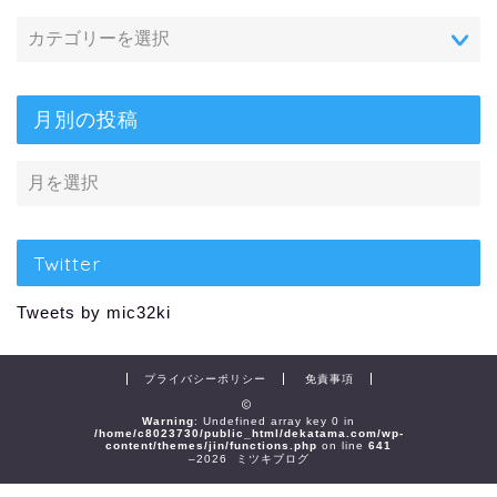
月別の投稿
Twitter
Tweets by mic32ki
プライバシーポリシー
免責事項
Warning
: Undefined array key 0 in
/home/c8023730/public_html/dekatama.com/wp-
content/themes/jin/functions.php
on line
641
–2026 ミツキブログ