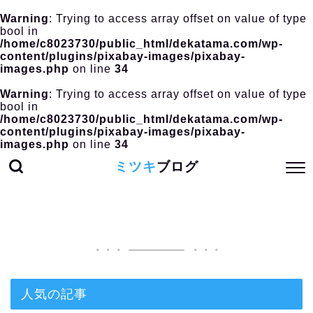
Warning
: Trying to access array offset on value of type
bool in
/home/c8023730/public_html/dekatama.com/wp-
content/plugins/pixabay-images/pixabay-
images.php
on line
34
Warning
: Trying to access array offset on value of type
bool in
/home/c8023730/public_html/dekatama.com/wp-
content/plugins/pixabay-images/pixabay-
images.php
on line
34
ミツキ
ブログ
人気の記事